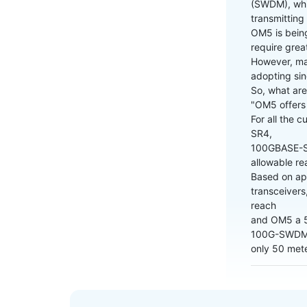
(SWDM), whi
transmittin
OM5 is being
require grea
However, ma
adopting sin
So, what are
"OM5 offers
For all the 
SR4,
100GBASE-S
allowable r
Based on ap
transceiver
reach
and OM5 a 50
100G-SWDM4 
only 50 met