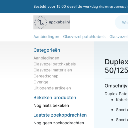
Besteld voor 15:00 dezelfde werkdag
(indien op voorraad)
Aanbiedingen
Glasvezel patchkabels
Glasvezel
Categorieën
Aanbiedingen
Duplex
Glasvezel patchkabels
50/125
Glasvezel materialen
Gereedschap
Overige
Omschrijv
Uitlopende artikelen
Duplex Patc
Bekeken producten
Kabel
Nog niets bekeken
Soort 
Laatste zoekopdrachten
Soort 
Nog geen zoekopdrachten