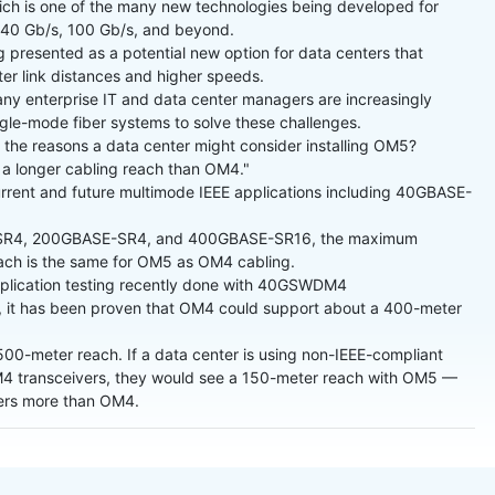
ch is one of the many new technologies being developed for
g 40 Gb/s, 100 Gb/s, and beyond.
 presented as a potential new option for data centers that
ter link distances and higher speeds.
ny enterprise IT and data center managers are increasingly
gle-mode fiber systems to solve these challenges.
 the reasons a data center might consider installing OM5?
 a longer cabling reach than OM4."
current and future multimode IEEE applications including 40GBASE-
R4, 200GBASE-SR4, and 400GBASE-SR16, the maximum
each is the same for OM5 as OM4 cabling.
plication testing recently done with 40GSWDM4
s, it has been proven that OM4 could support about a 400-meter
0-meter reach. If a data center is using non-IEEE-compliant
transceivers, they would see a 150-meter reach with OM5 —
ers more than OM4.