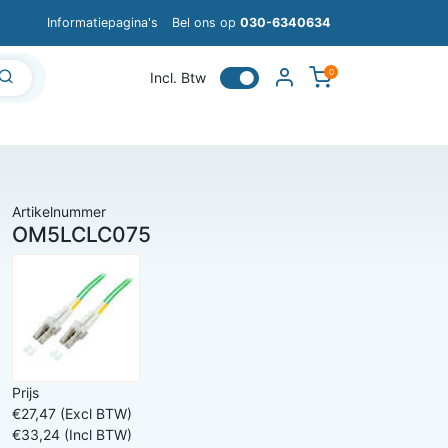
Informatiepagina's
Bel ons op
030-6340634
0
Incl. Btw
Artikelnummer
OM5LCLC075
Prijs
€27,47 (Excl BTW)
€33,24 (Incl BTW)