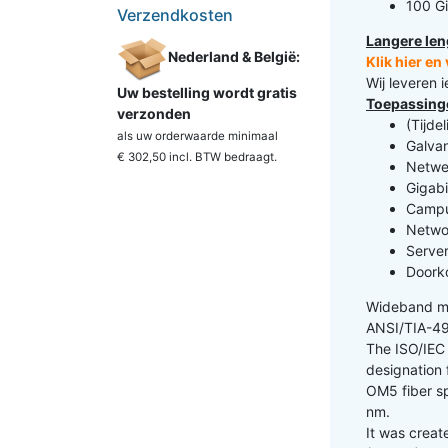
100 G
Verzendkosten
Langere len
Nederland & België:
Klik hier e
Wij leveren 
Uw bestelling wordt gratis
Toepassing
verzonden
(Tijde
als uw orderwaarde minimaal
Galva
€ 302,50 incl. BTW
bedraagt.
Netwer
Gigabi
Campu
Netwo
Server
Doorko
Wideband mu
ANSI/TIA-49
The ISO/IEC
designation 
OM5 fiber s
nm.
It was creat