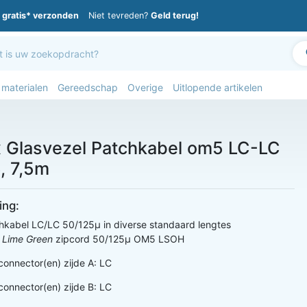
gratis* verzonden
Niet tevreden?
Geld terug!
 materialen
Gereedschap
Overige
Uitlopende artikelen
 Glasvezel Patchkabel om5 LC-LC
, 7,5m
ing:
hkabel LC/LC 50/125µ in diverse standaard lengtes
:
Lime Green
zipcord 50/125µ OM5 LSOH
connector(en) zijde A: LC
connector(en) zijde B: LC