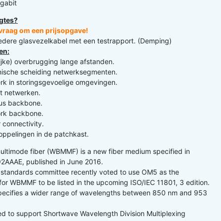
igabit
gtes?
n vraag om een prijsopgave!
iedere glasvezelkabel met een testrapport. (Demping)
en:
lijke) overbrugging lange afstanden.
nische scheiding netwerksegmenten.
k in storingsgevoelige omgevingen.
t netwerken.
s backbone.
rk backbone.
 connectivity.
ppelingen in de patchkast.
ltimode fiber (WBMMF) is a new fiber medium specified in
2AAAE, published in June 2016.
 standards committee recently voted to use OM5 as the
for WBMMF to be listed in the upcoming ISO/IEC 11801, 3 edition.
pecifies a wider range of wavelengths between 850 nm and 953
ed to support Shortwave Wavelength Division Multiplexing