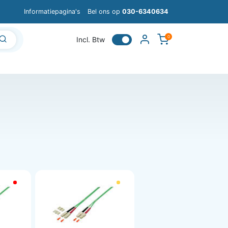
Informatiepagina's
Bel ons op
030-6340634
0
Incl. Btw