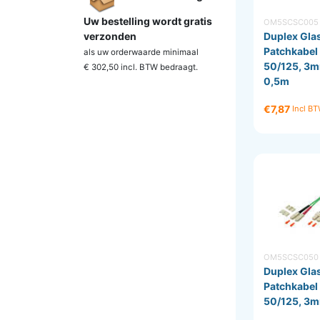
Uw bestelling wordt gratis
OM5SCSC005
verzonden
Duplex Gla
Patchkabe
als uw orderwaarde minimaal
50/125, 3m
€ 302,50 incl. BTW
bedraagt.
0,5m
€7,87
Incl B
OM5SCSC050
Duplex Gla
Patchkabe
50/125, 3m