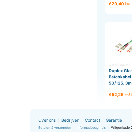
€20,40
Incl
OM5SCSC200
Duplex Gla
Patchkabe
50/125, 3m
€52,25
Incl
Over ons
Bedrijven
Contact
Garantie
Betalen & verzenden
Informatiepagina's
Wilgenkade 