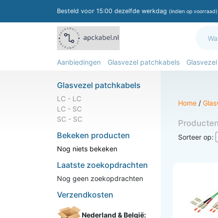
Besteld voor 15:00 dezelfde werkdag
(indien op voorraad)
Aanbiedingen
Glasvezel patchkabels
Glasvezel
Glasvezel patchkabels
LC - LC
Home
/
Glas
LC - SC
SC - SC
Producte
Bekeken producten
Sorteer op:
Nog niets bekeken
Laatste zoekopdrachten
Nog geen zoekopdrachten
Verzendkosten
Nederland & België: