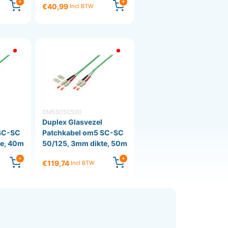
€40,99
Incl BTW
OM5SCSC500
Duplex Glasvezel
SC-SC
Patchkabel om5 SC-SC
te, 40m
50/125, 3mm dikte, 50m
€119,74
Incl BTW