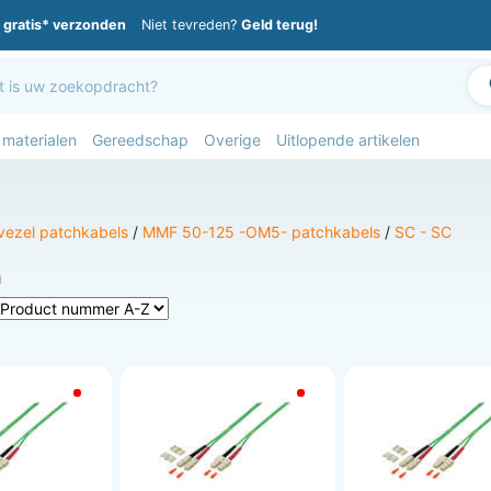
gratis* verzonden
Niet tevreden?
Geld terug!
 materialen
Gereedschap
Overige
Uitlopende artikelen
vezel patchkabels
/
MMF 50-125 -OM5- patchkabels
/
SC - SC
n