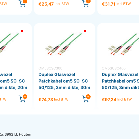
€25,47
€31,71
 BTW
Incl BTW
Incl BTW
OM5SCSC300
OM5SCSC400
svezel
Duplex Glasvezel
Duplex Glasvezel
l om5 SC-SC
Patchkabel om5 SC-SC
Patchkabel om5 
m dikte, 20m
50/125, 3mm dikte, 30m
50/125, 3mm dik
€74,73
€97,24
 BTW
Incl BTW
Incl BTW
2a, 3992 LL Houten